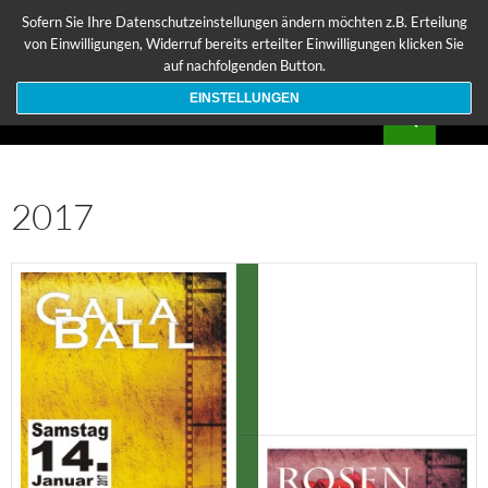
Zum
Sofern Sie Ihre Datenschutzeinstellungen ändern möchten z.B. Erteilung
Inhalt
von Einwilligungen, Widerruf bereits erteilter Einwilligungen klicken Sie
springen
auf nachfolgenden Button.
EINSTELLUNGEN
Suchen
Musikvereinigung Welden e.V.
PRIMÄR
MENÜ
2017