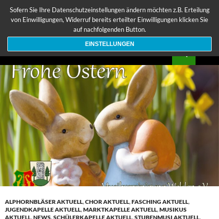
Zum
Sofern Sie Ihre Datenschutzeinstellungen ändern möchten z.B. Erteilung
Inhalt
von Einwilligungen, Widerruf bereits erteilter Einwilligungen klicken Sie
springen
auf nachfolgenden Button.
EINSTELLUNGEN
Suchen
Musikvereinigung Welden e.V.
PRIMÄR
MENÜ
ALPHORNBLÄSER AKTUELL
,
CHOR AKTUELL
,
FASCHING AKTUELL
,
JUGENDKAPELLE AKTUELL
,
MARKTKAPELLE AKTUELL
,
MUSIKUS
AKTUELL
,
NEWS
,
SCHÜLERKAPELLE AKTUELL
,
STUBENMUSI AKTUELL
,