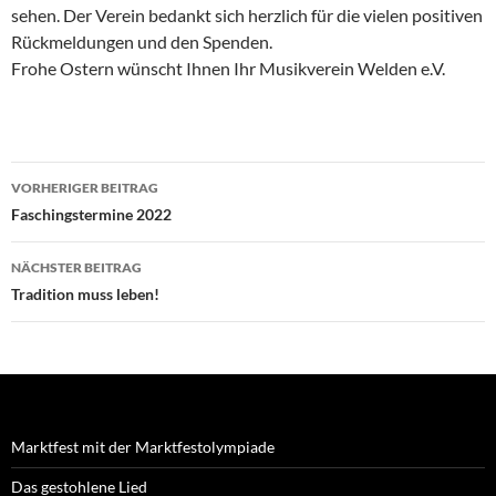
sehen. Der Verein bedankt sich herzlich für die vielen positiven
Rückmeldungen und den Spenden.
Frohe Ostern wünscht Ihnen Ihr Musikverein Welden e.V.
Beitragsnavigation
VORHERIGER BEITRAG
Faschingstermine 2022
NÄCHSTER BEITRAG
Tradition muss leben!
Marktfest mit der Marktfestolympiade
Das gestohlene Lied